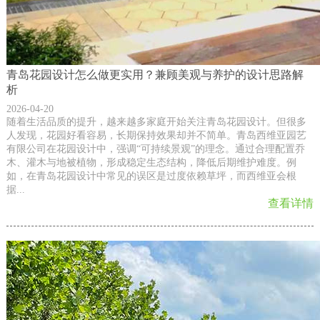
青岛花园设计怎么做更实用？兼顾美观与养护的设计思路解
析
2026-04-20
随着生活品质的提升，越来越多家庭开始关注青岛花园设计。但很多
人发现，花园好看容易，长期保持效果却并不简单。青岛西维亚园艺
有限公司在花园设计中，强调“可持续景观”的理念。通过合理配置乔
木、灌木与地被植物，形成稳定生态结构，降低后期维护难度。例
如，在青岛花园设计中常见的误区是过度依赖草坪，而西维亚会根
据...
查看详情