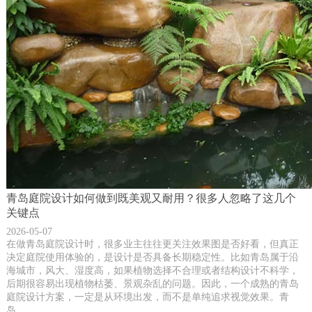
青岛庭院设计如何做到既美观又耐用？很多人忽略了这几个
关键点
2026-05-07
在做青岛庭院设计时，很多业主往往更关注效果图是否好看，但真正
决定庭院使用体验的，是设计是否具备长期稳定性。比如青岛属于沿
海城市，风大、湿度高，如果植物选择不合理或者结构设计不科学，
后期很容易出现植物枯萎、景观杂乱的问题。因此，一个成熟的青岛
庭院设计方案，一定是从环境出发，而不是单纯追求视觉效果。青
岛...