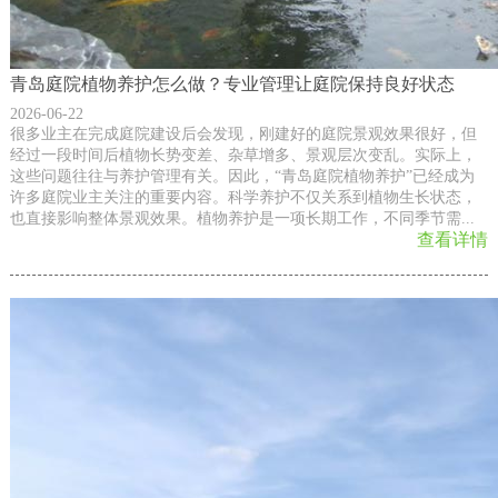
青岛庭院植物养护怎么做？专业管理让庭院保持良好状态
2026-06-22
很多业主在完成庭院建设后会发现，刚建好的庭院景观效果很好，但
经过一段时间后植物长势变差、杂草增多、景观层次变乱。实际上，
这些问题往往与养护管理有关。因此，“青岛庭院植物养护”已经成为
许多庭院业主关注的重要内容。科学养护不仅关系到植物生长状态，
也直接影响整体景观效果。植物养护是一项长期工作，不同季节需...
查看详情