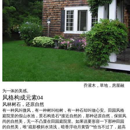
乔灌木，草地，房屋融
为一体的美感。
风格构成元素04
风林树石，还原自然
有一种风叫微风，有一种树叫枯树，有一种石却叫做心安。田园风格
庭院里的假山水池，景石构造石*接近自然的，那种还原自然，保留风
尚的自然美，无一不凸显在田园庭院里。如果说要形容一下那种田园
的自然美，唯“疏影横斜水清浅，暗香浮动月黄昏”*恰当不过了，超高