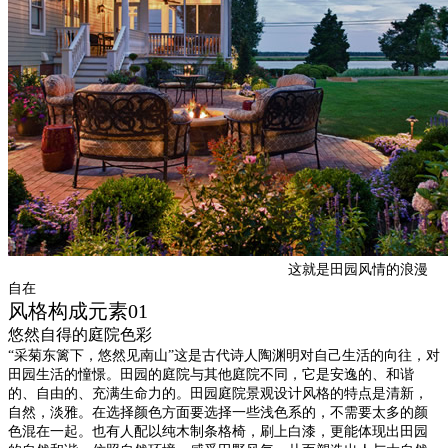
这就是田园风情的浪漫
自在
风格构成元素01
悠然自得的庭院色彩
“采菊东篱下，悠然见南山”这是古代诗人陶渊明对自己生活的向往，对
田园生活的憧憬。田园的庭院与其他庭院不同，它是安逸的、和谐
的、自由的、充满生命力的。田园庭院景观设计风格的特点是清新，
自然，淡雅。在选择颜色方面要选择一些浅色系的，不需要太多的颜
色混在一起。也有人配以纯木制条格椅，刷上白漆，更能体现出田园