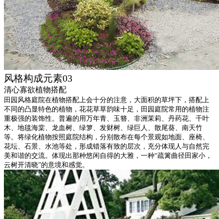
风格构成元素03
清心寡欲植物搭配
田园风格庭院在植物搭配上会十分的注意，大面积的草坪下，搭配上
不同的凸显特色的植物，花花草草韵味十足，田园庭院常用的植物注
重极强的装饰性。普遍的用万年青、玉簪、非洲茉莉、丹药花、千叶
木、地毯海棠、龙血树、绿箩、发财树、绿巨人、散尾葵、南天竹
等。将绿化植物按照庭院结构，分别散布在每个景观如地面、座椅、
花坛、石景、水池等处，形成错落有致的层次，充分体现人与自然完
美和谐的交流。体现出那种悠闲自得的大雅，一种“疏篱曲径田家小，
云树开清晓”的意境和感觉。